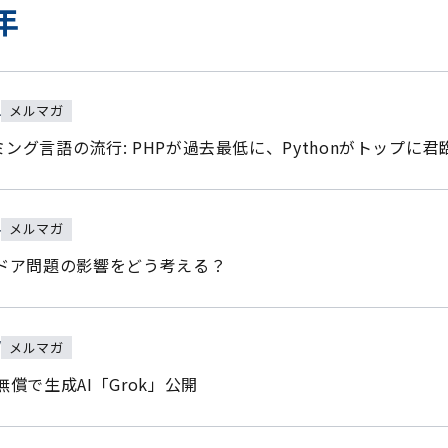
年
メルマガ
2
ング言語の流行: PHPが過去最低に、Pythonがトップに君
メルマガ
4
クドア問題の影響をどう考える？
メルマガ
7
無償で生成AI「Grok」公開