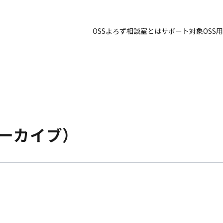
OSSよろず相談室とは
サポート対象OSS
用
ーカイブ）